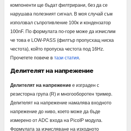
компоненти ще бъдат филтрирани, без да се
нарушава полезният сигнал. В моя случай съм
използвал съпротивление 100к и кондензатор
100nF. По формулата по-горе може да изчислим
че това е LOW-PASS (филтър пропусхащ ниска
честота), който пропуска честота под 16Hz.
Прочетете повече в
тази статия
.
Делителят на напрежение
Делителят на напрежение
е изграден с
резисторна група (R) и многооборотен тример.
Делителят на напрежение намалява входното
напрежение до ниво, което може да бъде
измерено от ADC входа на PicoIP модула.
Формулата за изчисляване на изходното