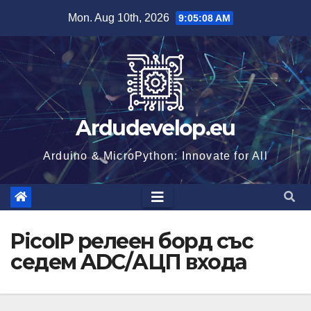
Skip
Mon. Aug 10th, 2026
9:05:09 AM
to
content
Ardudevelop.eu
Arduino & MicroPython: Innovate for All
PicoIP релеен борд със
седем ADC/АЦП входа