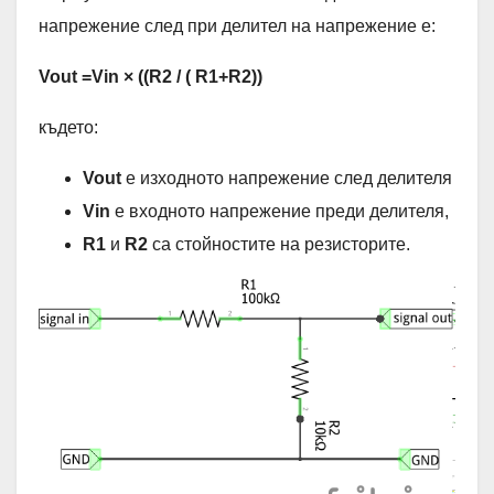
напрежение след при делител на напрежение е:
Vout =Vin × ((R2 / ( R1+R2))
където:
Vout
e изходното напрежение след делителя
Vin
​ е входното напрежение преди делителя,
R1
​ и
R2
​ са стойностите на резисторите.