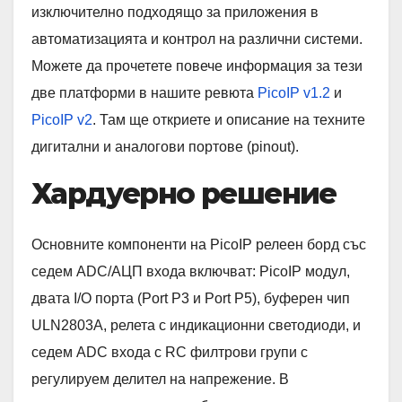
изключително подходящо за приложения в
автоматизацията и контрол на различни системи.
Можете да прочетете повече информация за тези
две платформи в нашите ревюта
PicoIP v1.2
и
PicoIP v2
. Там ще откриете и описание на техните
дигитални и аналогови портове (pinout).
Хардуерно решение
Основните компоненти на PicoIP релеен борд със
седем ADC/АЦП входа включват: PicoIP модул,
двата I/O порта (Port P3 и Port P5), буферен чип
ULN2803A, релета с индикационни светодиоди, и
седем ADC входа с RC филтрови групи с
регулируем делител на напрежение. В