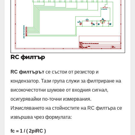
RC филтър
RC филтърът
се състои от резистор и
кондензатор. Тази група служи за филтриране на
високочестотни шумове от входния сигнал,
осигурявайки по-точни измервания.
Изчисляването на стойностите на RC филтъра се
извършва чрез формулата:
fc = 1 / ( 2piRC )