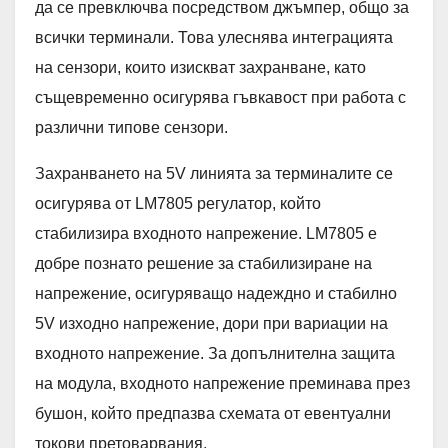
да се превключва посредством джъмпер, общо за
всички терминали. Това улеснява интеграцията
на сензори, които изискват захранване, като
същевременно осигурява гъвкавост при работа с
различни типове сензори.
Захранването на 5V линията за терминалите се
осигурява от LM7805 регулатор, който
стабилизира входното напрежение. LM7805 е
добре познато решение за стабилизиране на
напрежение, осигуряващо надеждно и стабилно
5V изходно напрежение, дори при вариации на
входното напрежение. За допълнителна защита
на модула, входното напрежение преминава през
бушон, който предпазва схемата от евентуални
токови претоварвания.