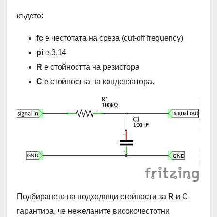
където:
fc
​ е честотата на среза (cut-off frequency)
pi
e 3.14
R
е стойността на резистора
C
е стойността на кондензатора.
Подбирането на подходящи стойности за R и C
гарантира, че нежеланите високочестотни