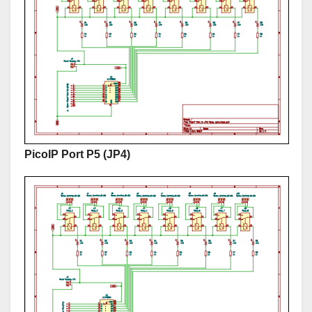
PicoIP Port P5
(JP4)