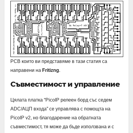
PCB които ви представяме в тази статия са
направени на
Fritizng
.
Съвместимост и управление
Цялата платка “PicoIP релеен борд със седем
ADC/АЦП входа” се управлява с помощта на
PicoIP v2, но благодарение на обратната
съвместимост, тя може да бъде използвана и с