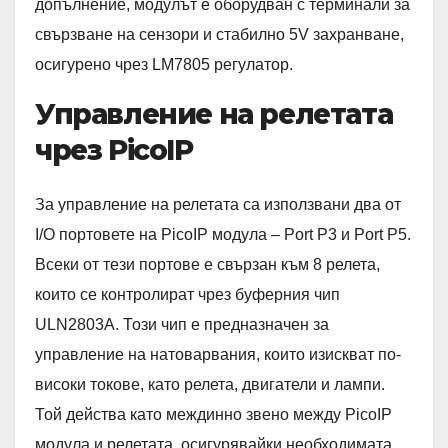
допълнение, модулът е оборудван с терминали за
свързване на сензори и стабилно 5V захранване,
осигурено чрез LM7805 регулатор.
Управление на релетата
чрез PicoIP
За управление на релетата са използвани два от
I/O портовете на PicoIP модула – Port P3 и Port P5.
Всеки от тези портове е свързан към 8 релета,
които се контролират чрез буферния чип
ULN2803A. Този чип е предназначен за
управление на натоварвания, които изискват по-
високи токове, като релета, двигатели и лампи.
Той действа като междинно звено между PicoIP
модула и релетата, осигурявайки необходимата