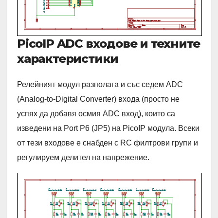
PicoIP ADC входове и техните
характеристики
Релейният модул разполага и със седем ADC
(Analog-to-Digital Converter) входа (просто не
успях да добавя осмия ADC вход), които са
изведени на Port P6 (JP5) на PicoIP модула. Всеки
от тези входове е снабден с RC филтрови групи и
регулируем делител на напрежение.