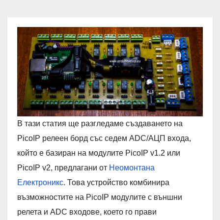
В тази статия ще разгледаме създаването на
PicoIP релеен борд със седем ADC/АЦП входа,
който е базиран на модулите PicoIP v1.2 или
PicoIP v2, предлагани от
Неомонтана
Електроникс
. Това устройство комбинира
възможностите на PicoIP модулите с външни
релета и ADC входове, което го прави