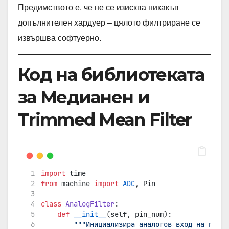
Предимството е, че не се изисква никакъв
допълнителен хардуер – цялото филтриране се
извършва софтуерно.
Код на библиотеката
за Медианен и
Trimmed Mean Filter
import
 time
from
 machine 
import
ADC
, Pin
class
AnalogFilter
:
def
__init__
(self, pin_num):
"""Инициализира аналогов вход на посоч