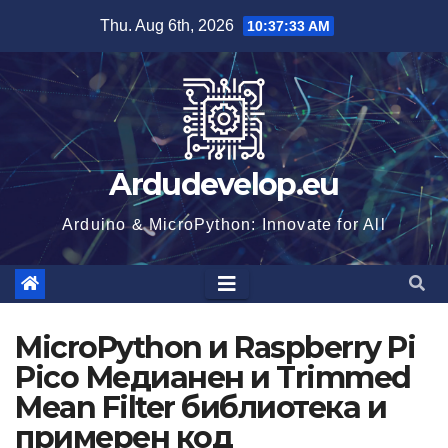
Skip
Thu. Aug 6th, 2026
10:37:34 AM
to
content
Ardudevelop.eu
Arduino & MicroPython: Innovate for All
MicroPython и Raspberry Pi
Pico Медианен и Trimmed
Mean Filter библиотека и
примерен код