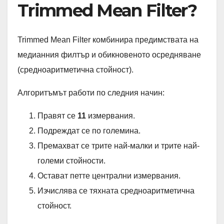
Trimmed Mean Filter?
Trimmed Mean Filter комбинира предимствата на
медианния филтър и обикновеното осредняване
(средноаритметична стойност).
Алгоритъмът работи по следния начин:
Правят се
11
измервания.
Подреждат се по големина.
Премахват се трите най-малки и трите най-
големи стойности.
Остават петте централни измервания.
Изчислява се тяхната средноаритметична
стойност.