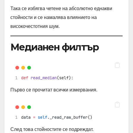
Така се избягва четене на абсолютно еднакви
стойности и се намалява влиянието на
високочестотния шум.
Медианен филтър
def
read_median
(self):
Първо се прочитат всички измервания.
data 
=
self
._read_raw_buffer()
След това стойностите се подреждат.