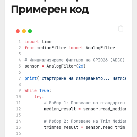
Примерен код
import
 time
from
 medianFilter 
import
 AnalogFilter
# Инициализираме филтъра на GPIO26 (ADC0)
sensor 
=
 AnalogFilter(
26
)
print
(
"Стартиране на измерването... Натиснете 
while
True
:
try
:
# Избор 1: Ползване на стандартен Меди
        median_result 
=
 sensor.read_median()
# Избор 2: Ползване на Trim Median фил
        trimmed_result 
=
 sensor.read_trim_medi