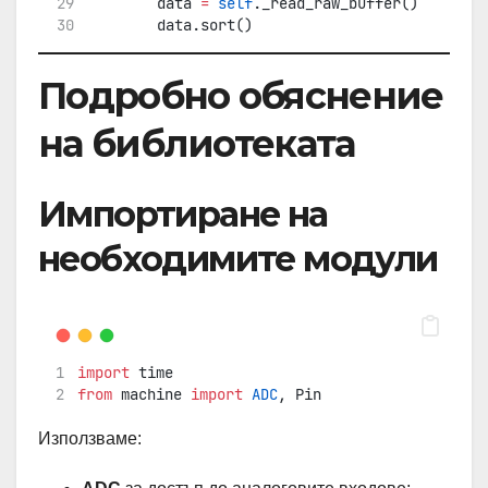
        data 
=
self
._read_raw_buffer()
        data.sort()
# Изрязване на 5-те централни елемента
Подробно обяснение
        middle_5 
=
 data[
3
:
8
]
на библиотеката
# Намиране на средно-аритметично
        average_value 
=
sum
(middle_5) 
/
5
return
int
(average_value)
Импортиране на
необходимите модули
import
 time
from
 machine 
import
ADC
, Pin
Използваме: