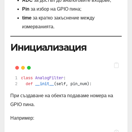
ADC
за достъп до аналоговите входове;
Pin
за избор на GPIO пина;
time
за кратко закъснение между
измерванията.
Инициализация
class
AnalogFilter
:    
def
__init__
(self, pin_num):
При създаване на обекта подаваме номера на
GPIO пина.
Например: