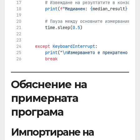
# Извеждане на резултатите в конзолата
print
(
f
"Медианен: 
{
median_result
}
 | Tr
# Пауза между основните измервания
        time.sleep(
0.5
)
except
KeyboardInterrupt
:
print
(
"
\n
Измерването е прекратено от п
break
Обяснение на
примерната
програма
Импортиране на