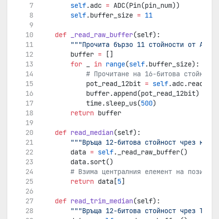
self
.adc 
=
 ADC(Pin(pin_num))
self
.buffer_size 
=
11
def
_read_raw_buffer
(self):
"""Прочита бързо 11 стойности от ADC п
        buffer 
=
 []
for
 _ 
in
range
(
self
.buffer_size):
# Прочитане на 16-битова стойност 
            pot_read_12bit 
=
self
.adc.read_u16
            buffer.append(pot_read_12bit)
            time.sleep_us(
500
)
return
 buffer
def
read_median
(self):
"""Връща 12-битова стойност чрез класи
        data 
=
self
._read_raw_buffer()
        data.sort()
# Взима централния елемент на позиция 
return
 data[
5
]
def
read_trim_median
(self):
"""Връща 12-битова стойност чрез Trim 