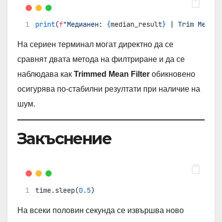
print
(
f
"Медианен: 
{
median_result
}
 | Trim Median
На сериен терминал могат директно да се
сравнят двата метода на филтриране и да се
наблюдава как
Trimmed Mean Filter
обикновено
осигурява по-стабилни резултати при наличие на
шум.
Закъснение
time.sleep(
0.5
)
На всеки половин секунда се извършва ново