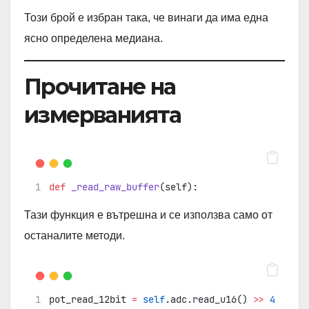
Този брой е избран така, че винаги да има една
ясно определена медиана.
Прочитане на
измерванията
def
_read_raw_buffer
(self):
Тази функция е вътрешна и се използва само от
останалите методи.
pot_read_12bit 
=
self
.adc.read_u16() 
>>
4