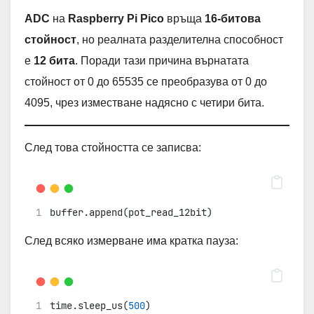
ADC
на
Raspberry Pi Pico
връща
16-битова
стойност
, но реалната разделителна способност
е
12 бита
. Поради тази причина върнатата
стойност от 0 до 65535 се преобразува от 0 до
4095, чрез изместване надясно с четири бита.
След това стойността се записва:
buffer.append(pot_read_12bit)
След всяко измерване има кратка пауза:
time.sleep_us(
500
)