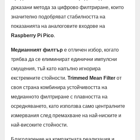
доказани метода за цифрово филтриране, които
значително подобряват стабилността на
показанията на аналоговите входове на
Raspberry Pi Pico
.
Медианният филтър
е отличен избор, когато
трябва да се елиминират единични импулсни
смущения, тъй като напълно игнорира
екстремните стойности.
Trimmed Mean Filter
от
своя страна комбинира устойчивостта на
медианното филтриране с плавността на
осредняването, като използва само централните
измервания след премахване на най-ниските и
най-високите стойности.
Благодарение на компактната реализация и