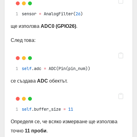
sensor 
=
 AnalogFilter(
26
)
ще използва
ADC0 (GPIO26)
.
След това:
self
.adc 
=
 ADC(Pin(pin_num))
се създава
ADC
обектът.
self
.buffer_size 
=
11
Определя се, че всяко измерване ще използва
точно
11 проби
.