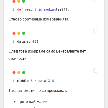
def
read_trim_median
(self):
Отново сортираме измерванията.
data.sort()
След това избираме само централните пет
стойности.
middle_5 
=
 data[
3
:
8
]
Така автоматично се премахват:
трите най-малки;