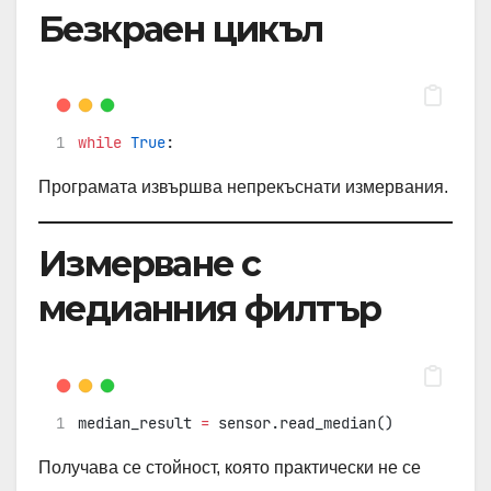
Безкраен цикъл
while
True
:
Програмата извършва непрекъснати измервания.
Измерване с
медианния филтър
median_result 
=
 sensor.read_median()
Получава се стойност, която практически не се