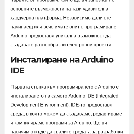
основните възможности на тази удивителна
хардуерна платформа. Независимо дали сте
начинаещ или вече имате опит с програмиране,
Arduino предоставя уникална възможност да
създавате разнообразни електронни проекти.
Инсталиране на Arduino
IDE
Първата стъпка към програмирането с Arduino е
инсталирането на самото Arduino IDE (Integrated
Development Environment). IDE-то предоставя
среда, в която можем да създаваме, редактираме
и компилираме програми за Arduino. Ще ви
насичим откъде да свалите средата за разработки