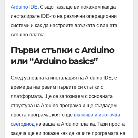
Arduino IDE
. Също така ще ви покажем как да
инсталирате IDE-то на различни операционни
системи и как да настроите връзката с вашата
Arduino платка.
Първи стъпки с Arduino
или “Arduino basics”
След успешната инсталация на Arduino IDE, е
време да направим първите си стъпки с
платформата. Ще се запознаем с основната
структура на Arduino програма и ще създадем
проста програма, която ще
включва и изключва
светодиод
на вашата Arduino платка. Тази проста
задача ще ви покаже как да качите програмата на