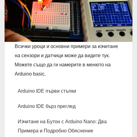
Всички уроци и основни примери за изчитане
на сензори и датчици може да видите тук.
Можете също да ги намерите в менюто на
Arduino basic.
Arduino IDE първи стъпки
Arduino IDE бърз преглед
Изчитане на Бутон с Arduino Nano: Два
Примера и Подробно Обяснение