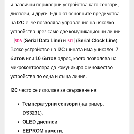
и различни периферни устройства като сензори,
дисплеи, и други. Едно от основните предимства
на
I2C
е, че позволява управление на няколко
устройства чрез само две комуникационни линии
–
(
Serial Data Line
) и
(
Serial Clock Line
).
SDA
SCL
Всяко устройство на
I2C
шината има уникален
7-
битов
или
10-битов
адрес, което позволява на
микроконтролера да комуникира с множество
устройства по една и съща линия.
I2C
често се използва за свързване на:
Температурни сензори
(например,
DS3231
),
OLED дисплеи
,
EEPROM памети
,