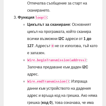
Отпечатва съобщение за старт на
сканирането.
Функция
:
loop()
Цикълът за сканиране
: Основният
цикъл на програмата, който сканира
всички възможни
I2C
адреси от
1 до
127
. Адресът
не се използва, тъй като
0
е запазен.
:
Wire.beginTransmission(address)
Започва предаване към даден
I2C
адрес.
: Изпраща
Wire.endTransmission()
данни към устройството на дадения
адрес и връща код на грешка. Ако няма
грешка (
код 0
), това означава, че има