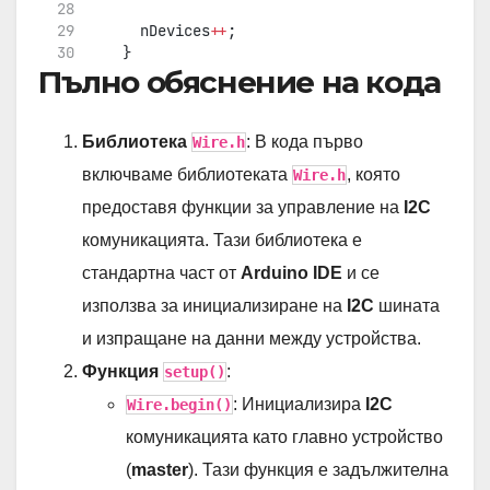
      nDevices
++
;
    }
Пълно обяснение на кода
else
if
 (error
==
4
) {
      Serial.
print
(
"Unknown error at address 0
if
 (address
<
16
)
        Serial.
print
(
"0"
);
Библиотека
: В кода първо
Wire.h
      Serial.
println
(address,HEX);
включваме библиотеката
, която
Wire.h
    }    
  }
предоставя функции за управление на
I2C
if
 (nDevices 
==
0
)
комуникацията. Тази библиотека е
    Serial.
println
(
"No I2C devices found
\n
"
);
else
стандартна част от
Arduino IDE
и се
    Serial.
println
(
"done
\n
"
);
използва за инициализиране на
I2C
шината
delay
(
2000
);
           // wait 2 seconds for
и изпращане на данни между устройства.
}
Функция
:
setup()
: Инициализира
I2C
Wire.begin()
комуникацията като главно устройство
(
master
). Тази функция е задължителна