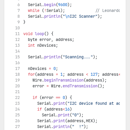
  Serial.
begin
(
9600
);
while
 (
!
Serial);
             // Leonardo: wa
  Serial.
println
(
"
\n
I2C Scanner"
);
}
void
loop
() {
  byte error, address;
int
 nDevices;
  Serial.
println
(
"Scanning..."
);
  nDevices 
=
0
;
for
(address 
=
1
; address 
<
127
; address
++
 ) 
    Wire.
beginTransmission
(address);
    error 
=
 Wire.
endTransmission
();
if
 (error 
==
0
) {
      Serial.
print
(
"I2C device found at addres
if
 (address
<
16
)
        Serial.
print
(
"0"
);
      Serial.
print
(address,HEX);
      Serial.
println
(
"  !"
);