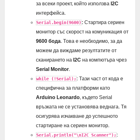
за всеки проект, който използва
I2C
интерфейса.
:
Стартира сериен
Serial.begin(9600)
монитор със скорост на комуникация от
9600 бода
. Това е необходимо, за да
можем да виждаме резултатите от
сканирането на
I2C
на компютъра чрез
Serial Monitor
.
: Тази част от кода е
while (!Serial);
специфична за платформи като
Arduino Leonardo
, където Serial
връзката не се установява веднага. Тя
осигурява изчакване до успешното
стартиране на сериен монитор.
:
Serial.println("\nI2C Scanner");