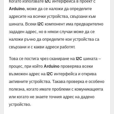
Когато използвате
I2C
интерфейса в проект с
Arduino
, може да се наложи да определите
адресите на всички устройства, свързани към
шината. Всеки
I2C
компонент има предварително
зададен адрес, но в някои случаи може да се
наложи ръчно да определите кои устройства са
свързани и с какви адреси работят.
Това се постига чрез сканиране на
I2C
шината –
процес, при който
Arduino
проверява всеки
възможен адрес на
I2C
интерфейса и открива
активните устройства. Такава проверка е особено
полезна, когато имате проблеми с комуникацията
или когато не знаете точния адрес на дадено
устройство.