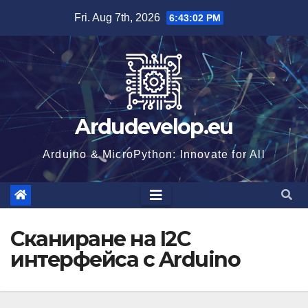
Skip
Fri. Aug 7th, 2026
6:43:03 PM
to
content
Ardudevelop.eu
Arduino & MicroPython: Innovate for All
Сканиране на I2C
интерфейса с Arduino