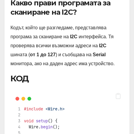
Какво прави програмата за
сканиране на I2C?
Кодът, който ще разгледаме, представлява
програма за сканиране на
I2C
интерфейса. Тя
проверява всички възможни адреси на
I2C
шината (
от 1 до 127
) и съобщава на
Serial
монитора, ако на даден адрес има устройство.
КОД
#include
<Wire.h>
void
setup
() {
  Wire.
begin
();