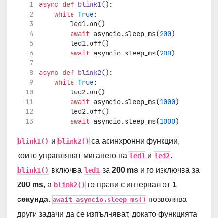
async
def
blink1
():
while
True
:
        led1.on()
await
 asyncio.sleep_ms(
200
)
        led1.off()
await
 asyncio.sleep_ms(
200
)
async
def
blink2
():
while
True
:
        led2.on()
await
 asyncio.sleep_ms(
1000
)
        led2.off()
await
 asyncio.sleep_ms(
1000
)
и
са асинхронни функции,
blink1()
blink2()
които управляват мигането на
и
.
led1
led2
включва
за
200 ms
и го изключва за
blink1()
led1
200 ms
, а
го прави с интервал от
1
blink2()
секунда
.
позволява
await asyncio.sleep_ms()
други задачи да се изпълняват, докато функцията