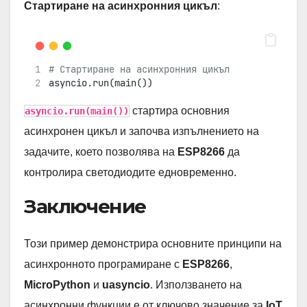
Стартиране на асинхронния цикъл
:
# Стартиране на асинхронния цикъл
asyncio.run(main())
стартира основния
asyncio.run(main())
асинхронен цикъл и започва изпълнението на
задачите, което позволява на
ESP8266
да
контролира светодиодите едновременно.
Заключение
Този пример демонстрира основните принципи на
асинхронното програмиране с
ESP8266
,
MicroPython
и
uasyncio
. Използването на
асинхронни функции е от ключово значение за
IoT