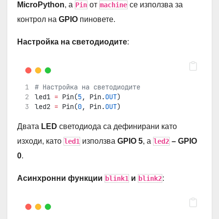
MicroPython
, а
от
се използва за
Pin
machine
контрол на
GPIO
пиновете.
Настройка на светодиодите
:
# Настройка на светодиодите
led1 
=
 Pin(
5
, Pin.
OUT
)
led2 
=
 Pin(
0
, Pin.
OUT
)
Двата
LED
светодиода са дефинирани като
изходи, като
използва
GPIO 5
, а
– GPIO
led1
led2
0
.
Асинхронни функции
и
:
blink1
blink2