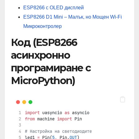
ESP8266 с OLED дисплей
ESP8266 D1 Mini – Малък, но Мощен Wi-Fi
Микроконтролер
Код (ESP8266
асинхронно
програмиране с
MicroPython)
import
 uasyncio 
as
 asyncio
from
 machine 
import
 Pin
# Настройка на светодиодите
led1 
=
 Pin(
5
, Pin.
OUT
)