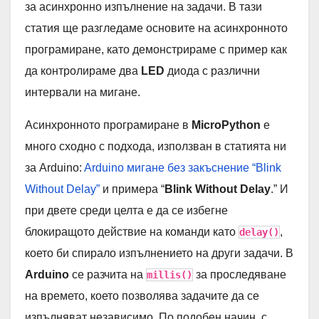
за асинхронно изпълнение на задачи. В тази
статия ще разгледаме основите на асинхронното
програмиране, като демонстрираме с пример как
да контролираме два
LED
диода с различни
интервали на мигане.
Асинхронното програмиране в
MicroPython
е
много сходно с подхода, използван в статията ни
за Arduino:
Arduino мигане без закъснение “Blink
Without Delay”
и примера “
Blink Without Delay
.” И
при двете среди целта е да се избегне
блокиращото действие на команди като
,
delay()
което би спирало изпълнението на други задачи. В
Arduino
се разчита на
за проследяване
millis()
на времето, което позволява задачите да се
изпълняват независимо. По подобен начин, с