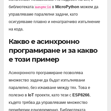
библиотеката
в
MicroPython
можем да
uasyncio
управляваме паралелни задачи, като
осигуряваме плавно и ненатрапчиво изпълнение
на кода.
Какво е асинхронно
програмиране и за какво
е този пример
Асинхронното програмиране позволява
множество задачи да бъдат изпълнявани
паралелно, без изчакване между тях. Това е
полезно в
IoT
проекти, като тези с
ESP8266
,
където трябва да управляваме множество
периферии едновременно. Библиотеката