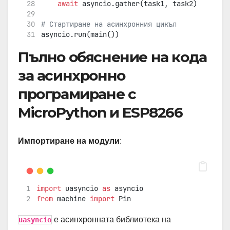
await
 asyncio.gather(task1, task2)
# Стартиране на асинхронния цикъл
asyncio.run(main())
Пълно обяснение на кода
за асинхронно
програмиране с
MicroPython и ESP8266
Импортиране на модули
:
import
 uasyncio 
as
 asyncio
from
 machine 
import
 Pin
е асинхронната библиотека на
uasyncio