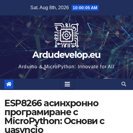
Skip
Sat. Aug 8th, 2026
10:00:05 AM
to
content
Ardudevelop.eu
Arduino & MicroPython: Innovate for All
ESP8266 асинхронно
програмиране с
MicroPython: Основи с
uasyncio