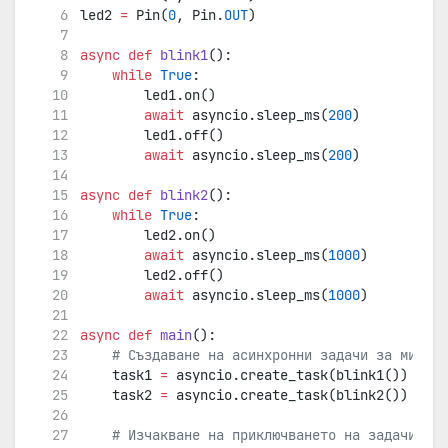
led2 
=
 Pin(
0
, Pin.
OUT
)
async
def
blink1
():
while
True
:
        led1.on()
await
 asyncio.sleep_ms(
200
)
        led1.off()
await
 asyncio.sleep_ms(
200
)
async
def
blink2
():
while
True
:
        led2.on()
await
 asyncio.sleep_ms(
1000
)
        led2.off()
await
 asyncio.sleep_ms(
1000
)
async
def
main
():
# Създаване на асинхронни задачи за мигане
    task1 
=
 asyncio.create_task(blink1())  
# И
    task2 
=
 asyncio.create_task(blink2())  
# И
# Изчакване на приключването на задачите