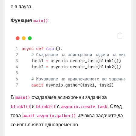
е в пауза.
Функция
:
main()
async
def
main
():
# Създаване на асинхронни задачи за мигане 
    task1 
=
 asyncio.create_task(blink1())  
# Ин
    task2 
=
 asyncio.create_task(blink2())  
# Ин
# Изчакване на приключването на задачите
await
 asyncio.gather(task1, task2)
В
създаваме асинхронни задачи за
main()
и
с
. След
blink1()
blink2()
asyncio.create_task
това
изчаква задачите да
await asyncio.gather()
се изпълняват едновременно.