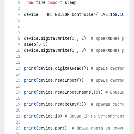
from
 time 
import
 sleep
device 
=
 HHC_N8I8OP_Controller(
"192.168.100.96
device.digitalWrite(
1
 , 
1
)  
# Превключва реле 
sleep(
0.5
)
device.digitalWrite(
1
 , 
0
)  
# Превключва реле 
print
(device.digitalRead()) 
# Връща състояниет
print
(device.readInput())   
# Връща състояниет
print
(device.readInputChannel(
6
)) 
# Връаща със
print
(device.readRelay(
3
))  
# Връаща състояние
print
(device.ip) 
# Връща IP на устройството ко
print
(device.port)  
# Връща порта за комуникац