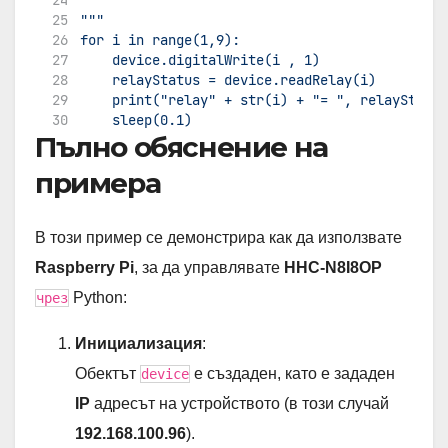
"""
for i in range(1,9):
    device.digitalWrite(i , 1)
    relayStatus = device.readRelay(i)
    print("relay" + str(i) + "= ", relayStatus
    sleep(0.1)
Пълно обяснение на
for i in range(1,9):
примера
    device.digitalWrite(i , 0)
    relayStatus = device.readRelay(i)
    print("relay" + str(i) + "= ", relayStatus
В този пример се демонстрира как да използвате
    sleep(0.1)
Raspberry Pi
, за да управлявате
HHC-N8I8OP
"""
Python:
чрез
Инициализация
:
Обектът
е създаден, като е зададен
device
IP
адресът на устройството (в този случай
192.168.100.96
).