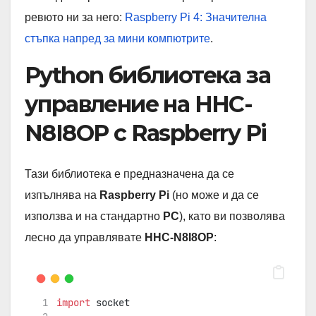
ревюто ни за него:
Raspberry Pi 4: Значителна
стъпка напред за мини компютрите
.
Python библиотека за
управление на HHC-
N8I8OP с Raspberry Pi
Тази библиотека е предназначена да се
изпълнява на
Raspberry Pi
(но може и да се
използва и на стандартно
PC
), като ви позволява
лесно да управлявате
HHC-N8I8OP
:
import
 socket