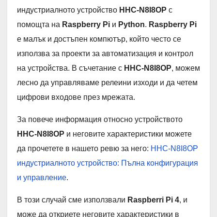
индустриалното устройство
HHC-N8I8OP
с
помощта на
Raspberry Pi
и
Python
.
Raspberry Pi
е малък и достъпен компютър, който често се
използва за проекти за автоматизация и контрол
на устройства. В съчетание с
HHC-N8I8OP
, можем
лесно да управляваме релеини изходи и да четем
цифрови входове през мрежата.
За повече информация относно устройството
HHC-N8I8OP
и неговите характеристики можете
да прочетете в нашето ревю за него:
HHC-N8I8OP
индустриалното устройство: Пълна конфигурация
и управление
.
В този случай сме използвали
Raspberri Pi 4
, и
може да откриете неговите характеристики в