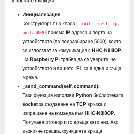
основните функции:
        response 
=
self
.digitalRead()  
# Четем
if
 response.startswith(
'relay'
) 
and
1
            relay_states 
=
 response[
5
:]  
# Пол
Инициализация
:
return
 relay_states[
8
-
 relay_numb
Конструкторът на класа
__init__
(
self
,
ip
,
else
:
return
"Невалиден отговор или номе
приема
IP
адреса и порта на
port=5000
)
устройството (по подразбиране 5000), които
def
readInputChannel
(self, input_number):
"""
се използват за комуникация с
HHC-N8I8OP
.
        Чете състоянието на конкретен цифров в
На
Raspberry Pi
трябва да се уверите, че
        """
        response 
=
self
.readInput()  
# Четем с
устройството и вашето “
Pi
” са в една и съща
if
 response.startswith(
'input'
) 
and
1
мрежа.
            input_states 
=
 response[
5
:]  
# Пол
return
 input_states[
8
-
 input_numb
_send_command(self, command)
:
else
:
Тази функция използва
Python
библиотеката
return
"Невалиден отговор или номе
socket
за създаване на
TCP
връзка и
изпращане на команда към
HHC-N8I8OP
.
Получава отговор и го връща като низ. Ако
възникне грешка, функцията връща