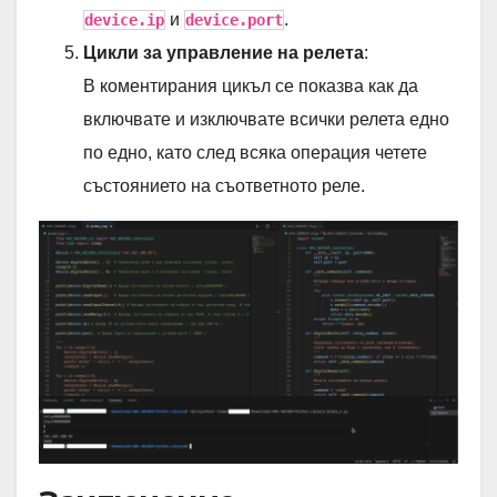
и
.
device.ip
device.port
Цикли за управление на релета
:
В коментирания цикъл се показва как да
включвате и изключвате всички релета едно
по едно, като след всяка операция четете
състоянието на съответното реле.