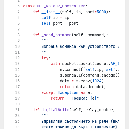
class
HHC_N8I8OP_Controller
:
def
__init__
(self, ip, port
=
5000
):
self
.ip 
=
 ip
self
.port 
=
 port
def
_send_command
(self, command):
"""
        Изпраща команда към устройството и връ
        """
try
:
with
 socket.socket(socket.
AF_INET
,
                s.connect((
self
.ip, 
self
.port)
                s.sendall(command.encode())
                data 
=
 s.recv(
1024
)
return
 data.decode()
except
Exception
as
 e:
return
f
"Грешка: 
{
e
}
"
def
digitalWrite
(self, relay_number, state
"""
        Управлява състоянието на реле (включва
        state трябва да бъде 1 (включено) или 