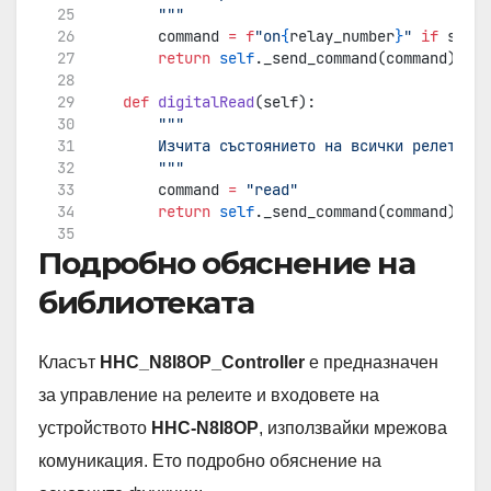
        """
        command 
=
f
"on
{
relay_number
}
"
if
 state
return
self
._send_command(command)
def
digitalRead
(self):
"""
        Изчита състоянието на всички релета.
        """
        command 
=
"read"
return
self
._send_command(command)
Подробно обяснение на
def
readInput
(self):
"""
библиотеката
        Изчита състоянието на всички цифрови в
        """
        command 
=
"input"
Класът
HHC_N8I8OP_Controller
е предназначен
return
self
._send_command(command)
за управление на релеите и входовете на
def
readRelay
(self, relay_number):
устройството
HHC-N8I8OP
, използвайки мрежова
"""
        Чете състоянието на конкретно реле (1-
комуникация. Ето подробно обяснение на
        """