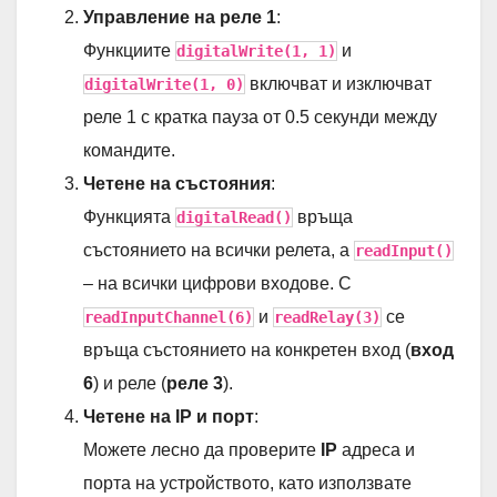
Управление на реле 1
:
Функциите
и
digitalWrite(1, 1)
включват и изключват
digitalWrite(1, 0)
реле 1 с кратка пауза от 0.5 секунди между
командите.
Четене на състояния
:
Функцията
връща
digitalRead()
състоянието на всички релета, а
readInput()
– на всички цифрови входове. С
и
се
readInputChannel(6)
readRelay(3)
връща състоянието на конкретен вход (
вход
6
) и реле (
реле 3
).
Четене на IP и порт
:
Можете лесно да проверите
IP
адреса и
порта на устройството, като използвате