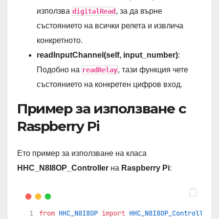
използва
, за да върне
digitalRead
състоянието на всички релета и извлича
конкретното.
readInputChannel(self, input_number)
:
Подобно на
, тази функция чете
readRelay
състоянието на конкретен цифров вход.
Пример за използване с
Raspberry Pi
Ето пример за използване на класа
HHC_N8I8OP_Controller
на
Raspberry Pi
:
from
HHC_N8I8OP
import
HHC_N8I8OP_Controller