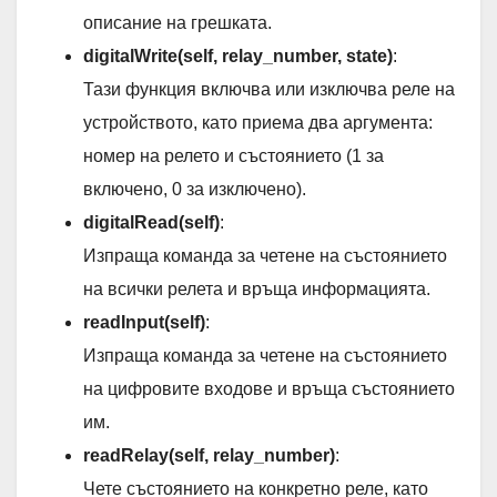
описание на грешката.
digitalWrite(self, relay_number, state)
:
Тази функция включва или изключва реле на
устройството, като приема два аргумента:
номер на релето и състоянието (1 за
включено, 0 за изключено).
digitalRead(self)
:
Изпраща команда за четене на състоянието
на всички релета и връща информацията.
readInput(self)
:
Изпраща команда за четене на състоянието
на цифровите входове и връща състоянието
им.
readRelay(self, relay_number)
:
Чете състоянието на конкретно реле, като