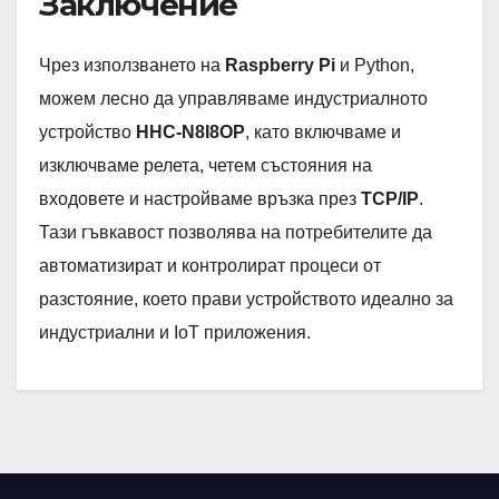
Заключение
Чрез използването на
Raspberry Pi
и Python,
можем лесно да управляваме индустриалното
устройство
HHC-N8I8OP
, като включваме и
изключваме релета, четем състояния на
входовете и настройваме връзка през
TCP/IP
.
Тази гъвкавост позволява на потребителите да
автоматизират и контролират процеси от
разстояние, което прави устройството идеално за
индустриални и IoT приложения.