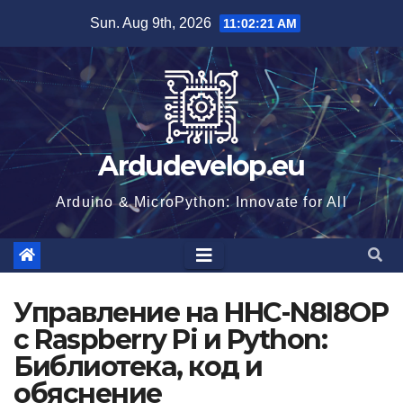
Skip
Sun. Aug 9th, 2026
11:02:22 AM
to
content
Ardudevelop.eu
Arduino & MicroPython: Innovate for All
Управление на HHC-N8I8OP
с Raspberry Pi и Python:
Библиотека, код и
обяснение