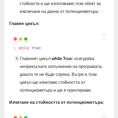
стойности и ще използваме този обект за
извличане на данни от потенциометъра.
Главен цикъл:
while
True
:
Главният цикъл
while True:
осигурява
непрекъснато изпълнение на програмата,
докато тя не бъде спряна. Вътре в този
цикъл ще изчитаме стойността от
потенциометъра и ще я принтираме.
Изчитане на стойността от потенциометъра: