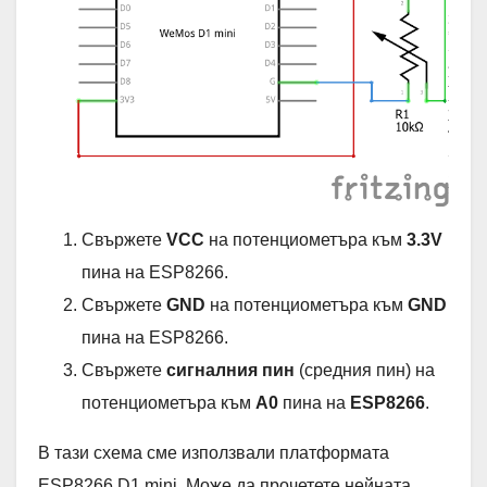
Свържете
VCC
на потенциометъра към
3.3V
пина на ESP8266.
Свържете
GND
на потенциометъра към
GND
пина на ESP8266.
Свържете
сигналния пин
(средния пин) на
потенциометъра към
A0
пина на
ESP8266
.
В тази схема сме използвали платформата
ESP8266 D1 mini. Може да прочетете нейната