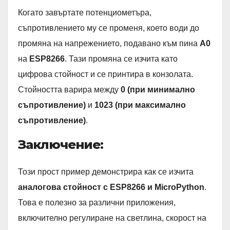
Когато завъртате потенциометъра,
съпротивлението му се променя, което води до
промяна на напрежението, подавано към пина
A0
на
ESP8266
. Тази промяна се изчита като
цифрова стойност и се принтира в конзолата.
Стойността варира между
0 (при минимално
съпротивление)
и
1023 (при максимално
съпротивление)
.
Заключение:
Този прост пример демонстрира как се изчита
аналогова стойност с ESP8266 и MicroPython
.
Това е полезно за различни приложения,
включително регулиране на светлина, скорост на