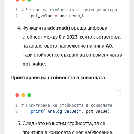
# Четене на стойността от потенциометъра
    pot_value 
=
 adc.read()
Функцията
adc.read()
връща цифрова
стойност между
0
и
1023
, която съответства
на аналоговото напрежение на пина
A0
.
Тази стойност се съхранява в променливата
pot_value
.
Принтиране на стойността в конзолата:
# Принтиране на стойността в конзолата
print
(
"Analog value:"
, pot_value)
След като изчистим стойността, тя се
принтира в конзолата с цел наблюдение.