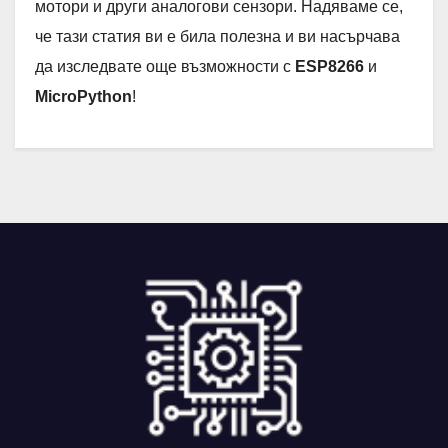
мотори и други аналогови сензори. Надяваме се,
че тази статия ви е била полезна и ви насърчава
да изследвате още възможности с
ESP8266
и
MicroPython
!