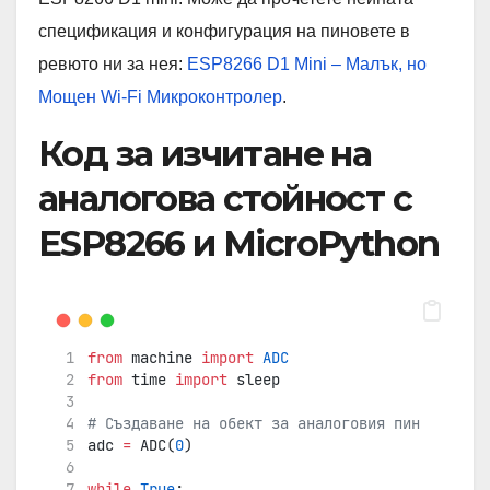
спецификация и конфигурация на пиновете в
ревюто ни за нея:
ESP8266 D1 Mini – Малък, но
Мощен Wi-Fi Микроконтролер
.
Код за изчитане на
аналогова стойност с
ESP8266 и MicroPython
from
 machine 
import
ADC
from
 time 
import
 sleep
# Създаване на обект за аналоговия пин
adc 
=
 ADC(
0
)
while
True
: