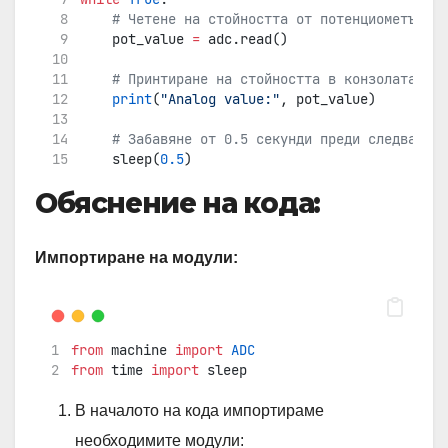
# Четене на стойността от потенциометъра
    pot_value 
=
 adc.read()
# Принтиране на стойността в конзолата
print
(
"Analog value:"
, pot_value)
# Забавяне от 0.5 секунди преди следващото
    sleep(
0.5
)
Обяснение на кода:
Импортиране на модули:
from
 machine 
import
ADC
from
 time 
import
 sleep
В началото на кода импортираме
необходимите модули: