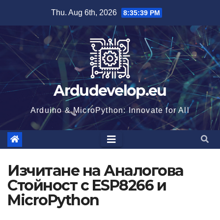
Skip
Thu. Aug 6th, 2026
8:35:40 PM
to
content
Ardudevelop.eu
Arduino & MicroPython: Innovate for All
Изчитане на Аналогова
Стойност с ESP8266 и
MicroPython