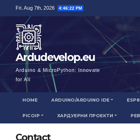
Skip
Fri. Aug 7th, 2026
4:46:23 PM
to
content
Ardudevelop.eu
Arduino & MicroPython: Innovate
for All
HOME
ARDUINO/ARDUINO IDE
ESP8
PICOIP
ХАРДУЕРНИ ПРОЕКТИ
РЕ
Contact