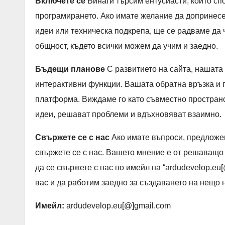
Включете се
Винаги търсим ентусиасти, които сп
програмирането. Ако имате желание да допринесе
идеи или техническа подкрепа, ще се радваме да 
общност, където всички можем да учим и заедно.
Бъдещи планове
С развитието на сайта, нашата
интерактивни функции. Вашата обратна връзка и 
платформа. Виждаме го като съвместно пространст
идеи, решават проблеми и вдъхновяват взаимно.
Свържете се с нас
Ако имате въпроси, предложен
свържете се с нас. Вашето мнение е от решаващо
да се свържете с нас по имейл на “ardudevelop.eu
вас и да работим заедно за създаването на нещо 
Имейл:
ardudevelop.eu[@]gmail.com