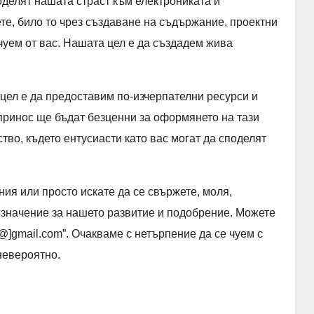
оделят нашата страст към електрониката и
те, било то чрез създаване на съдържание, проектни
чуем от вас. Нашата цел е да създадем жива
 цел е да предоставим по-изчерпателни ресурси и
принос ще бъдат безценни за оформянето на тази
во, където ентусиасти като вас могат да споделят
ия или просто искате да се свържете, моля,
 значение за нашето развитие и подобрение. Можете
[@]gmail.com”. Очакваме с нетърпение да се чуем с
невероятно.