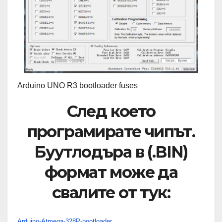
Arduino UNO R3 bootloader fuses
След което
програмирате чипът.
Буутлодъра в (.BIN)
формат може да
свалите от тук:
Arduino-Atmega-328P-bootloader