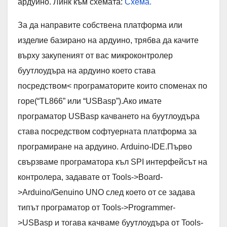
ардуино. Линк към схемата:
Схема.
За да направите собствена платформа или
изделие базирано на ардуино, трябва да качите
върху закупеният от вас микроконтролер
буутлоудъра на ардуино което става
посредством< програматорите които споменах по
горе(“TL866” или “USBasp”).Ако имате
програматор USBasp качването на буутлоудъра
става посредством софтуерната платформа за
програмиране на ардуино. Arduino-IDE.Първо
свързваме програматора къл SPI интерфейсът на
контролера, задавате от Tools->Board-
>Arduino/Genuino UNO след което от се задава
типът програматор от Tools->Programmer-
>USBasp и тогава качваме буутлоудъра от Tools-