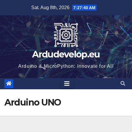
Skip
Sat. Aug 8th, 2026
7:27:41 AM
to
content
Ardudevelop.eu
Arduino & MicroPython: Innovate for All
Arduino UNO