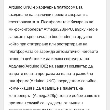
Arduino UNO е хардуерна платформа за
създаване на различни проекти свързани с
електроникатата. Платформата е базирана на
микроконтролерът Atmega328p-PU, върху него е
записан първоначално bootloader на ардуино
който при статриране или рестартиране на
платформата се зарежда автоматично, неговото
основно действие е да изчака софтуерът на
Ардуино(Arduino IDE) на вашият компютър да
изпрати новата програма за вашата развойна
платформа(Arduino UNO) посредством серийна
комуникация и да я запише в паметта на
контролерът (Atmega328p), това е добре защото в
противен случай се нуждаете от външен