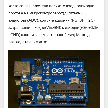
които са разположени всичките входно/изходни
портове на микроконтролерът(дигитални I/O,
аналогови(ADC), комуникационни (RS, SPI, I2C),
захранващи: входни(Vin,GND), изходни(+5v, +3.3v
, GND) както и за рестартиране(reset).Може да
разгледате снимката: