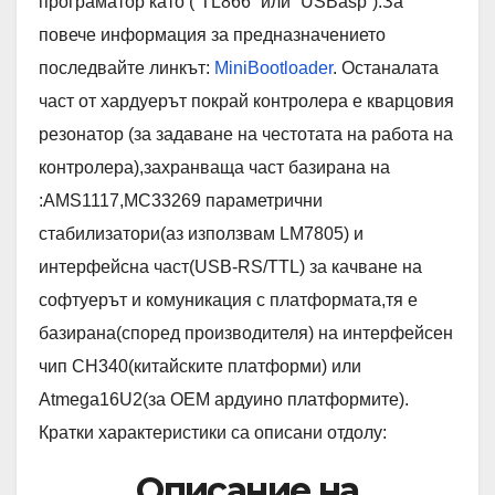
програматор като (“TL866” или “USBasp”).За
повече информация за предназначението
последвайте линкът:
MiniBootloader
. Останалата
част от хардуерът покрай контролера е кварцовия
резонатор (за задаване на честотата на работа на
контролера),захранваща част базирана на
:AMS1117,MC33269 параметрични
стабилизатори(аз използвам LM7805) и
интерфейсна част(USB-RS/TTL) за качване на
софтуерът и комуникация с платформата,тя е
базирана(според производителя) на интерфейсен
чип CH340(китайските платформи) или
Atmega16U2(за OEM ардуино платформите).
Кратки характеристики са описани отдолу:
Описание на