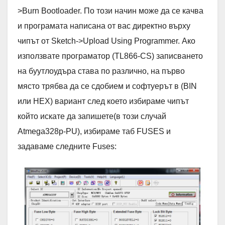
>Burn Bootloader. По този начин може да се качва
и програмата написана от вас директно върху
чипът от Sketch->Upload Using Programmer. Ако
използвате програматор (TL866-CS) записването
на буутлоудъра става по различно, на първо
място трябва да се сдобием и софтуерът в (BIN
или HEX) вариант след което избираме чипът
който искате да запишете(в този случай
Atmega328p-PU), избираме таб FUSES и
задаваме следните Fuses: