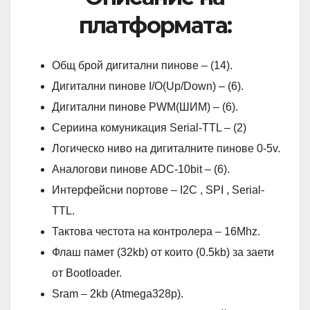
платформата:
Общ брой дигитални пинове – (14).
Дигитални пинове I/O(Up/Down) – (6).
Дигитални пинове PWM(ШИМ) – (6).
Сериина комуникация Serial-TTL – (2)
Логическо ниво на дигиталните пинове 0-5v.
Аналогови пинове ADC-10bit – (6).
Интерфейсни портове – I2C , SPI , Serial-
TTL.
Тактова честота на контролера – 16Mhz.
Флаш памет (32kb) от които (0.5kb) за заети
от Bootloader.
Sram – 2kb (Atmega328p).