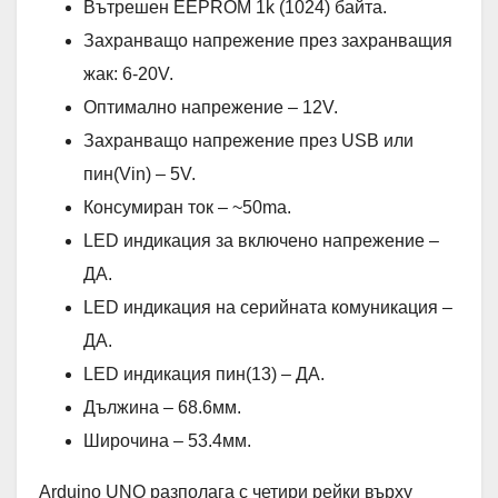
Вътрешен EEPROM 1k (1024) байта.
Захранващо напрежение през захранващия
жак: 6-20V.
Оптимално напрежение – 12V.
Захранващо напрежение през USB или
пин(Vin) – 5V.
Консумиран ток – ~50ma.
LED индикация за включено напрежение –
ДА.
LED индикация на серийната комуникация –
ДА.
LED индикация пин(13) – ДА.
Дължина – 68.6мм.
Широчина – 53.4мм.
Arduino UNO разполага с четири рейки върху