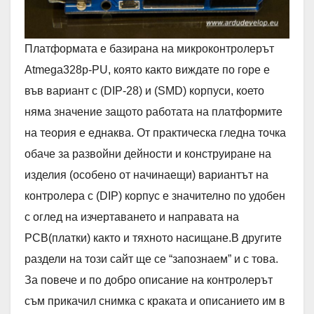
Платформата е базирана на микроконтролерът
Atmega328p-PU, която както виждате по горе е
във вариант с (DIP-28) и (SMD) корпуси, което
няма значение защото работата на платформите
на теория е еднаква. От практическа гледна точка
обаче за развойни дейности и конструиране на
изделия (особено от начинаещи) вариантът на
контролера с (DIP) корпус е значително по удобен
с оглед на изчертаването и направата на
PCB(платки) както и тяхното насищане.В другите
раздели на този сайт ще се “запознаем” и с това.
За повече и по добро описание на контролерът
съм прикачил снимка с краката и описанието им в